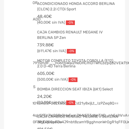
ACONDICIONADO HONDA ACCORD BERLINA
(CLCN) 2.2i CTDi Sport
48,40
€
40,00
€
-0%
CAJA CAMBIOS RENAULT MEGANE IV
BERLINA 5P Zen
739,88
€
611,47
€
-0%
MOTOR COMPLETO TOYOTA COROLLA (E12)
2.0 D-4D Terra Berlina
605,00
€
500,00
€
-0%
BOMBA DIRECCION SEAT IBIZA (6K1) Select
24,20
€
20,00
€
-0%
CAJA CAMBIOS RENAULT MEGANE II BERLINA
3P Expression