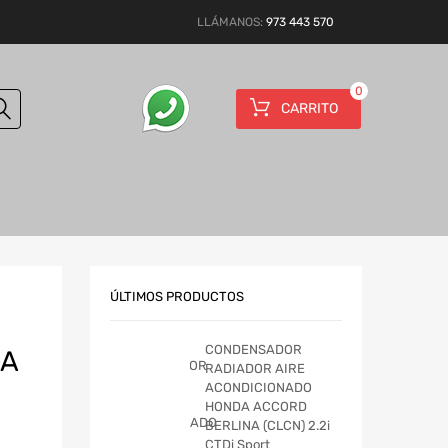
LLÁMANOS:
973 443 570
0
CARRITO
ÚLTIMOS PRODUCTOS
CONDENSADOR
NA
RADIADOR AIRE
ACONDICIONADO
HONDA ACCORD
BERLINA (CLCN) 2.2i
CTDi Sport