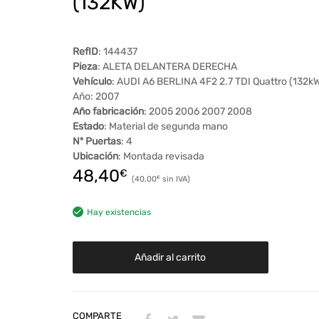
(132KW)
RefID
: 144437
Pieza
: ALETA DELANTERA DERECHA
Vehículo
: AUDI A6 BERLINA 4F2 2.7 TDI Quattro (132k
Año: 2007
Año fabricación
: 2005 2006 2007 2008
Estado
: Material de segunda mano
Nº Puertas
: 4
Ubicación
: Montada revisada
48,40
€
40,00
€
Hay existencias
Añadir al carrito
COMPARTE