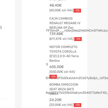
48,40
€
40,00
€
-0%
CAJA CAMBIOS
RENAULT MEGANE IV
W)
BERLINA 5P Zen
739,88
€
611,47
€
-0%
MOTOR COMPLETO
TOYOTA COROLLA
(E12) 2.0 D-4D Terra
Berlina
605,00
€
500,00
€
-0%
BOMBA DIRECCION
SEAT IBIZA (6K1)
Select
24,20
€
20,00
€
-0%