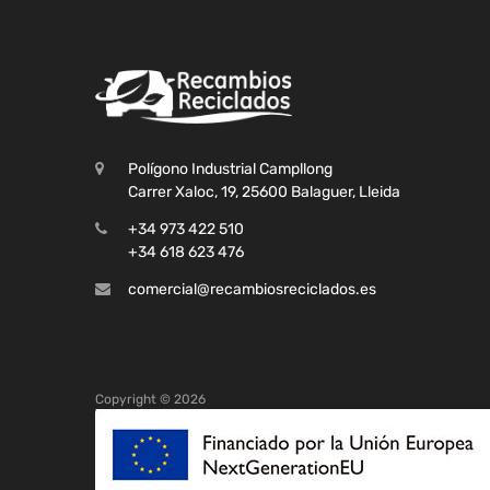
Polígono Industrial Campllong
Carrer Xaloc, 19, 25600 Balaguer, Lleida
+34 973 422 510
+34 618 623 476
comercial@recambiosreciclados.es
Copyright ©
2026