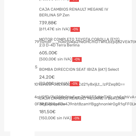
CAJA CAMBIOS RENAULT MEGANE IV
BERLINA 5P Zen
739,88
€
611,47
€
-0%
MOTOR COMPLETO TOYOTA COROLLA (E12)
2.0 D-4D Terra Berlina
605,00
€
500,00
€
-0%
BOMBA DIRECCION SEAT IBIZA (6K1) Select
24,20
€
20,00
€
-0%
CAJA CAMBIOS RENAULT MEGANE II BERLINA
3P Expression
181,50
€
150,00
€
-0%