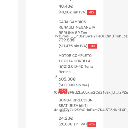
48,40
€
40,00
€
-0%
CAJA CAMBIOS
RENAULT MEGANE IV
BERLINA 5P Zen
739,88
€
611,47
€
-0%
MOTOR COMPLETO
TOYOTA COROLLA
(E12) 2.0 D-4D Terra
Berlina
605,00
€
500,00
€
-0%
BOMBA DIRECCION
SEAT IBIZA (6K1)
Select
24,20
€
20,00
€
-0%