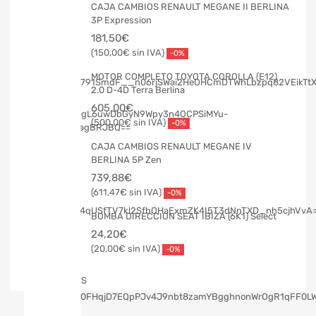
CAJA CAMBIOS RENAULT MEGANE II BERLINA
3P Expression
181,50
€
150,00
€
-0%
MOTOR COMPLETO TOYOTA COROLLA (E12)
2.0 D-4D Terra Berlina
605,00
€
500,00
€
-0%
CAJA CAMBIOS RENAULT MEGANE IV
BERLINA 5P Zen
739,88
€
611,47
€
-0%
BOMBA DIRECCION SEAT IBIZA (6K1) Select
24,20
€
20,00
€
-0%