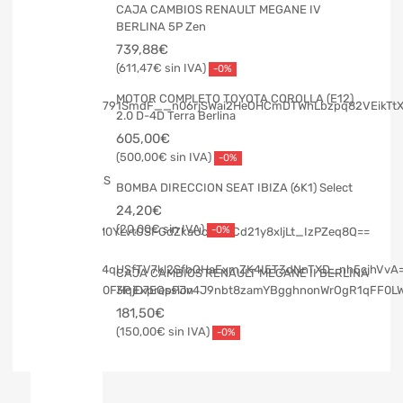
CAJA CAMBIOS RENAULT MEGANE IV
BERLINA 5P Zen
739,88
€
611,47
€
-0%
MOTOR COMPLETO TOYOTA COROLLA (E12)
2.0 D-4D Terra Berlina
605,00
€
500,00
€
-0%
BOMBA DIRECCION SEAT IBIZA (6K1) Select
24,20
€
20,00
€
-0%
CAJA CAMBIOS RENAULT MEGANE II BERLINA
3P Expression
181,50
€
150,00
€
-0%